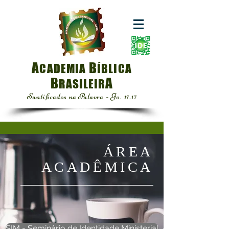
A
B
CADEMIA
ÍBLICA
B
A
RASILEIR
Santificados na Palavra - Jo. 17.17
ÁREA
ACADÊMICA
SIM - Seminário de Identidade Ministerial