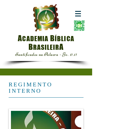
A
B
CADEMIA
ÍBLICA
B
A
RASILEIR
Santificados na Palavra - Jo. 17.17
REGIMENTO
INTERNO