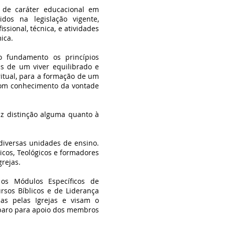
 de caráter educacional em
dos na legislação vigente,
ssional, técnica, e atividades
ica.
o fundamento os princípios
ais de um viver equilibrado e
iritual, para a formação de um
 com conhecimento da vontade
az distinção alguma quanto à
diversas unidades de ensino.
icos, Teológicos e formadores
grejas.
os Módulos Específicos de
ursos Bíblicos e de Liderança
as pelas Igrejas e visam o
eparo para apoio dos membros