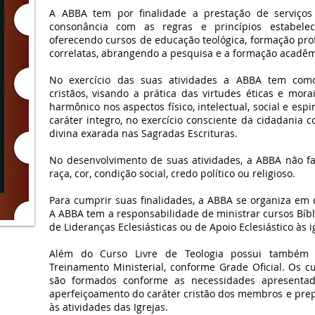
A ABBA tem por finalidade a prestação de serviços
consonância com as regras e princípios estabeleci
oferecendo cursos de educação teológica, formação profi
correlatas, abrangendo a pesquisa e a formação acadêm
No exercício das suas atividades a ABBA tem com
cristãos, visando a prática das virtudes éticas e mor
harmônico nos aspectos físico, intelectual, social e esp
caráter integro, no exercício consciente da cidadania
divina exarada nas Sagradas Escrituras.
No desenvolvimento de suas atividades, a ABBA não f
raça, cor, condição social, credo político ou religioso.
Para cumprir suas finalidades, a ABBA se organiza em 
A ABBA tem a responsabilidade de ministrar cursos Bíbl
de Lideranças Eclesiásticas ou de Apoio Eclesiástico às i
Além do Curso Livre de Teologia possui também 
Treinamento Ministerial, conforme Grade Oficial. Os c
são formados conforme as necessidades apresentad
aperfeiçoamento do caráter cristão dos membros e pr
às atividades das Igrejas.