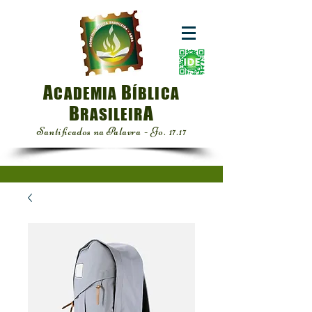
A
B
CADEMIA
ÍBLICA
B
A
RASILEIR
Santificados na Palavra - Jo. 17.17