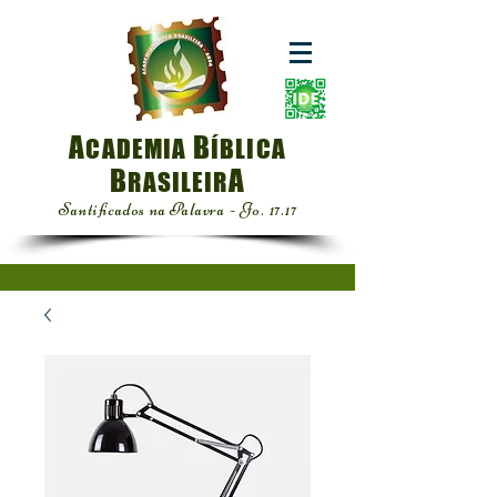
A
B
CADEMIA
ÍBLICA
B
A
RASILEIR
Santificados na Palavra - Jo. 17.17