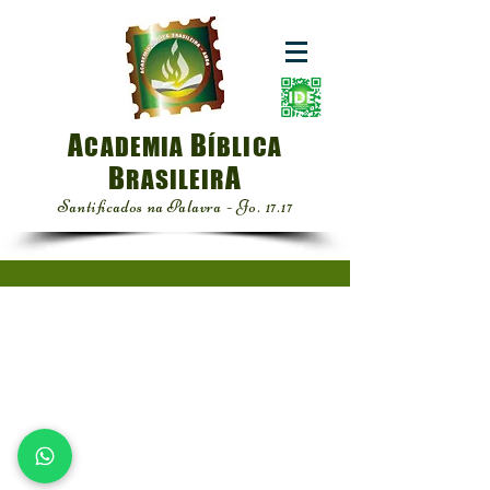
A
B
CADEMIA
ÍBLICA
B
A
RASILEIR
Santificados na Palavra - Jo. 17.17